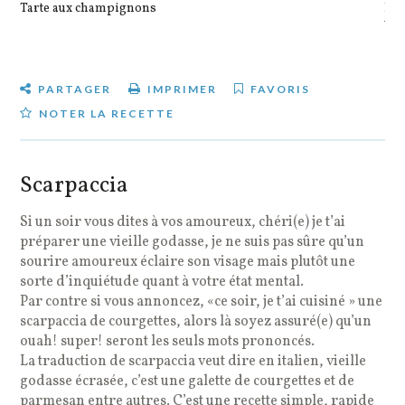
Tarte aux champignons
Pot
veg
PARTAGER
IMPRIMER
FAVORIS
NOTER LA RECETTE
Scarpaccia
Si un soir vous dites à vos amoureux, chéri(e) je t’ai
préparer une vieille godasse, je ne suis pas sûre qu’un
sourire amoureux éclaire son visage mais plutôt une
sorte d’inquiétude quant à votre état mental.
Par contre si vous annoncez, «ce soir, je t’ai cuisiné » une
scarpaccia de courgettes, alors là soyez assuré(e) qu’un
ouah! super! seront les seuls mots prononcés.
La traduction de scarpaccia veut dire en italien, vieille
godasse écrasée, c’est une galette de courgettes et de
parmesan entre autres. C’est une recette simple, rapide