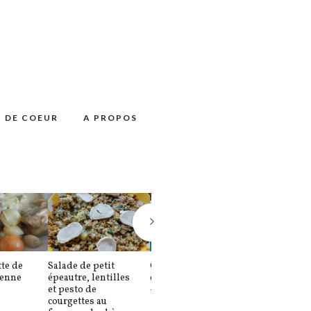
 DE COEUR
A PROPOS
te de
Salade de petit
Confiture de melon
Moussaka sa
ienne
épeautre, lentilles
comme un calisson
béchamel
et pesto de
– L’été en pot (2)
courgettes au