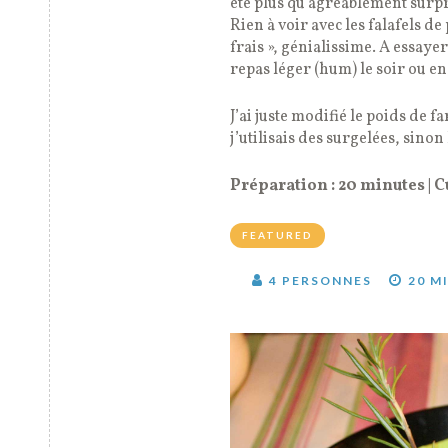
été plus qu’agréablement surpri
Rien à voir avec les falafels de
frais », génialissime. A essaye
repas léger (hum) le soir ou en
J’ai juste modifié le poids de f
j’utilisais des surgelées, sinon 
Préparation : 20 minutes | C
FEATURED
4 PERSONNES
20 M