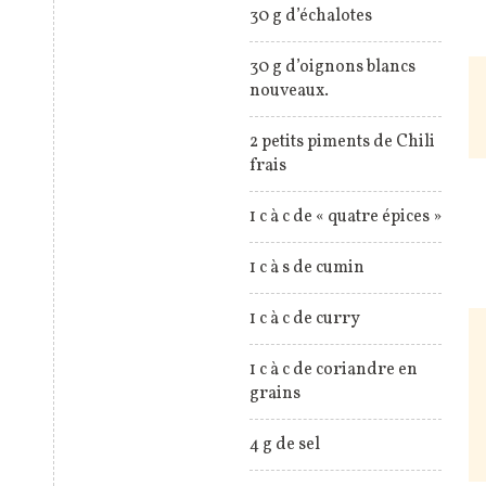
30 g d’échalotes
30 g d’oignons blancs
nouveaux.
2 petits piments de Chili
frais
1 c à c de « quatre épices »
1 c à s de cumin
1 c à c de curry
1 c à c de coriandre en
grains
4 g de sel