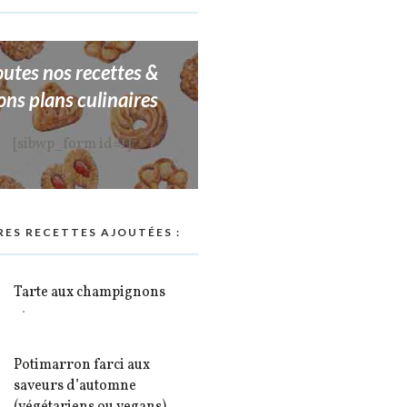
outes nos recettes &
ons plans culinaires
[sibwp_form id=1]
RES RECETTES AJOUTÉES :
Tarte aux champignons
Potimarron farci aux
saveurs d’automne