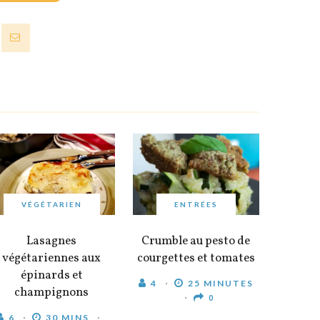
VÉGÉTARIEN
ENTRÉES
Lasagnes
Crumble au pesto de
végétariennes aux
courgettes et tomates
épinards et
4
25 MINUTES
champignons
0
6
30 MINS