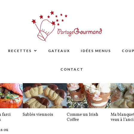
RECETTES
GATEAUX
IDÉES MENUS
COUP
CONTACT
 farci
Sablés viennois
Comme un Irish
Ma blanquet
s
Coffee
veau à l’anc
ns ou