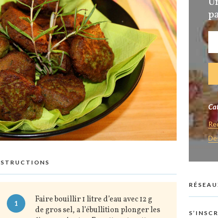
U
pa
Cat
Re
De
NSTRUCTIONS
RÉSEAU
Faire bouillir 1 litre d’eau avec 12 g
1
de gros sel, a l’ébullition plonger les
S’INSC