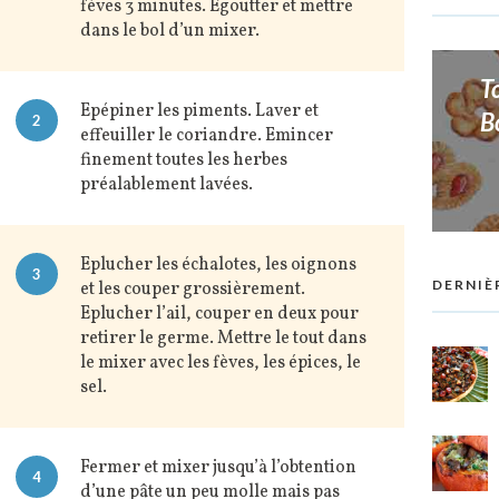
fèves 3 minutes. Egoutter et mettre
dans le bol d’un mixer.
T
Epépiner les piments. Laver et
B
2
effeuiller le coriandre. Emincer
finement toutes les herbes
préalablement lavées.
Eplucher les échalotes, les oignons
3
DERNIÈ
et les couper grossièrement.
Eplucher l’ail, couper en deux pour
retirer le germe. Mettre le tout dans
le mixer avec les fèves, les épices, le
sel.
Fermer et mixer jusqu’à l’obtention
4
d’une pâte un peu molle mais pas