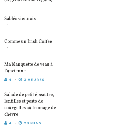
(végétariens ou vegans)
Sablés viennois
Comme un Irish Coffee
Ma blanquette de veau à
l’ancienne
4
3 HEURES
Salade de petit épeautre,
lentilles et pesto de
courgettes au fromage de
chèvre
4
20 MINS