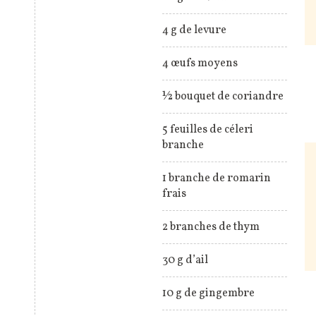
4 g de levure
4 œufs moyens
½ bouquet de coriandre
5 feuilles de céleri
branche
1 branche de romarin
frais
2 branches de thym
30 g d’ail
10 g de gingembre