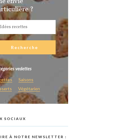
ne envie
rticulière ?
égories vedettes
cettes
Saisons
sserts
Végétarien
X SOCIAUX
RIRE À NOTRE NEWSLETTER :