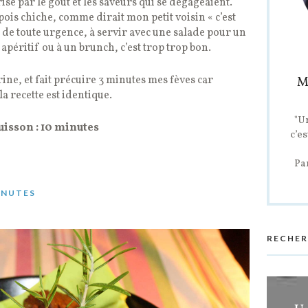
se par le goût et les saveurs qui se dégageaient.
 pois chiche, comme dirait mon petit voisin « c’est
r de toute urgence, à servir avec une salade pour un
 apéritif ou à un brunch, c’est trop trop bon.
arine, et fait précuire 3 minutes mes fèves car
M
la recette est identique.
"U
uisson : 10 minutes
c’es
Pa
INUTES
RECHER