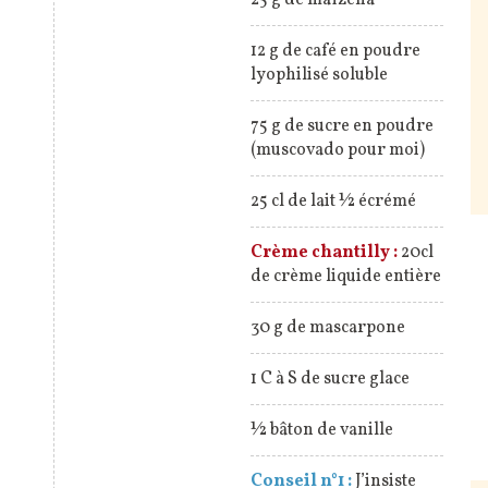
25 g de maïzena
12 g de café en poudre
lyophilisé soluble
75 g de sucre en poudre
(muscovado pour moi)
25 cl de lait ½ écrémé
Crème chantilly :
20cl
de crème liquide entière
30 g de mascarpone
1 C à S de sucre glace
½ bâton de vanille
Conseil n°1 :
J’insiste