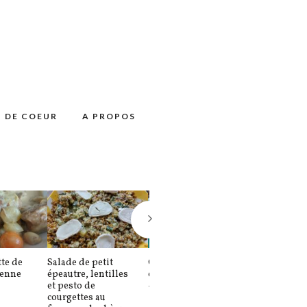
 DE COEUR
A PROPOS
te de
Salade de petit
Confiture de melon
Moussaka sa
ienne
épeautre, lentilles
comme un calisson
béchamel
et pesto de
– L’été en pot (2)
courgettes au