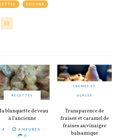
CETTES
SAISONS
CREMES ET
RECETTES
GLACES
a blanquette de veau
Transparence de
à l’ancienne
fraises et caramel de
fraises au vinaigre
4
3 HEURES
balsamique
0