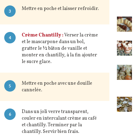
Mettre en poche et laisser refroidir.
3
Crème Chantilly :
Verser la crème
4
et le mascarpone dans un bol,
gratter le ½ bâton de vanille et
monter en chantilly, à la fin ajouter
le sucre glace.
Mettre en poche avec une douille
5
cannelée.
Dans un joli verre transparent,
6
couler en intercalant crème au café
et chantilly. Terminer par la
chantilly. Servir bien frais.