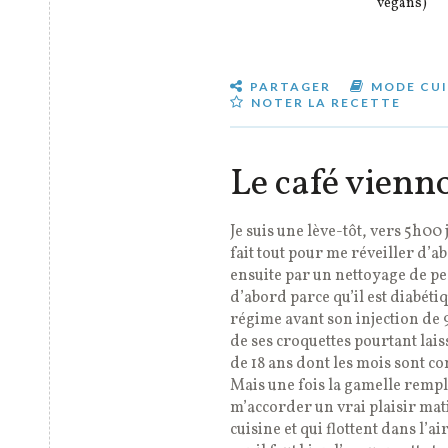
vegans)
PARTAGER
MODE CUI
NOTER LA RECETTE
Le café vienn
Je suis une lève-tôt, vers 5h00 
fait tout pour me réveiller d’
ensuite par un nettoyage de pe
d’abord parce qu’il est diabétiq
régime avant son injection de 9
de ses croquettes pourtant laiss
de 18 ans dont les mois sont c
Mais une fois la gamelle remplie
m’accorder un vrai plaisir mati
cuisine et qui flottent dans l’