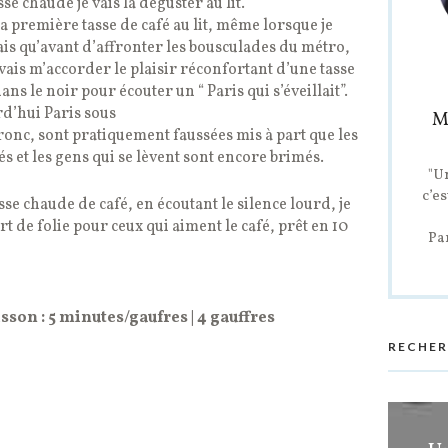
asse chaude je vais la déguster au lit.
ma première tasse de café au lit, même lorsque je
avais qu’avant d’affronter les bousculades du métro,
ais m’accorder le plaisir réconfortant d’une tasse
ns le noir pour écouter un “ Paris qui s’éveillait”.
urd’hui Paris sous
M
ronc, sont pratiquement faussées mis à part que les
s et les gens qui se lèvent sont encore brimés.
"U
c’es
se chaude de café, en écoutant le silence lourd, je
rt de folie pour ceux qui aiment le café, prêt en 10
Pa
sson : 5 minutes/gaufres | 4 gauffres
RECHER