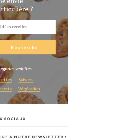
ne envie
rticulière ?
égories vedettes
cettes
Saisons
sserts
Végétarien
X SOCIAUX
RIRE À NOTRE NEWSLETTER :