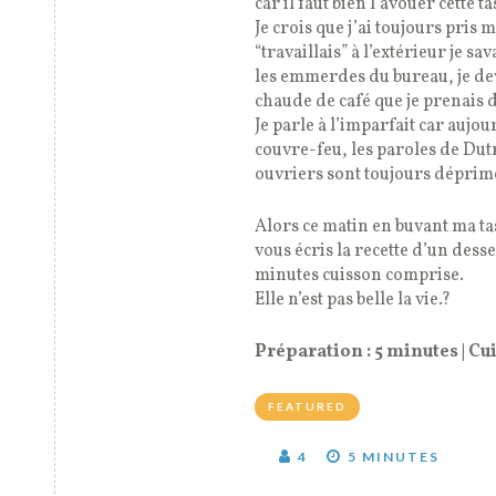
car il faut bien l’avouer cette t
Je crois que j’ai toujours pris 
“travaillais” à l’extérieur je s
les emmerdes du bureau, je dev
chaude de café que je prenais da
Je parle à l’imparfait car aujo
couvre-feu, les paroles de Dut
ouvriers sont toujours déprimé
Alors ce matin en buvant ma tas
vous écris la recette d’un desse
minutes cuisson comprise.
Elle n’est pas belle la vie.?
Préparation : 5 minutes | Cui
FEATURED
4
5 MINUTES