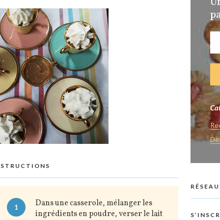
U
pa
Cat
Re
De
NSTRUCTIONS
RÉSEAU
Dans une casserole, mélanger les
1
ingrédients en poudre, verser le lait
S’INSC