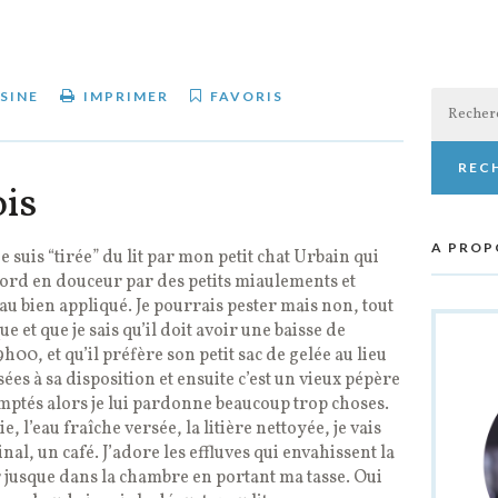
Recherch
SINE
IMPRIMER
FAVORIS
ois
A PROP
je suis “tirée” du lit par mon petit chat Urbain qui
abord en douceur par des petits miaulements et
au bien appliqué. Je pourrais pester mais non, tout
ue et que je sais qu’il doit avoir une baisse de
h00, et qu’il préfère son petit sac de gelée au lieu
ées à sa disposition et ensuite c’est un vieux pépère
omptés alors je lui pardonne beaucoup trop choses.
, l’eau fraîche versée, la litière nettoyée, je vais
nal, un café. J’adore les effluves qui envahissent la
air jusque dans la chambre en portant ma tasse. Oui