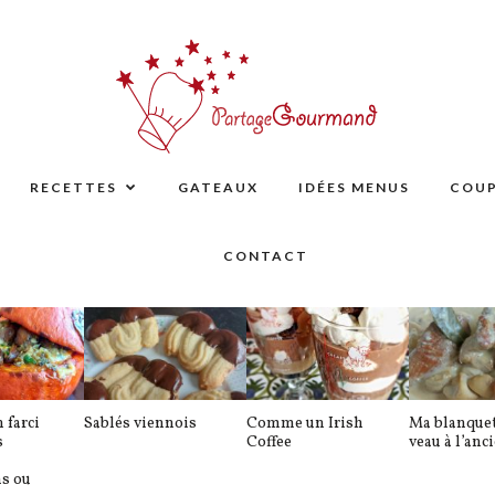
RECETTES
GATEAUX
IDÉES MENUS
COUP
CONTACT
 farci
Sablés viennois
Comme un Irish
Ma blanquet
s
Coffee
veau à l’anc
ns ou