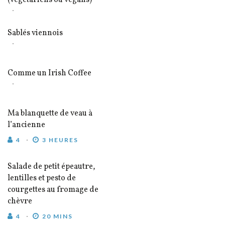
(végétariens ou vegans)
Sablés viennois
Comme un Irish Coffee
Ma blanquette de veau à
l’ancienne
4
3 HEURES
Salade de petit épeautre,
lentilles et pesto de
courgettes au fromage de
chèvre
4
20 MINS