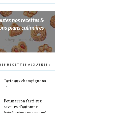
outes nos recettes &
ons plans culinaires
[sibwp_form id=1]
RES RECETTES AJOUTÉES :
Tarte aux champignons
Potimarron farci aux
saveurs d’automne