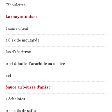
Ciboulettes
La mayonnaise :
1 jaune d’œuf
1 C à c de moutarde
Jus d’1/2 citron
10 cl d’huile d’arachide ou neutre
Sel
Sauce au beurre d’anis :
3 échalotes
10 pistils de safran