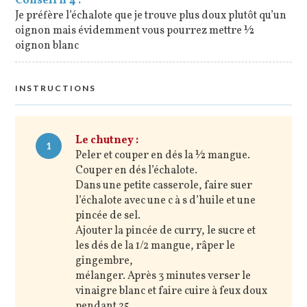
Conseil n°4 :
Je préfère l’échalote que je trouve plus doux plutôt qu’un
oignon mais évidemment vous pourrez mettre ½
oignon blanc
INSTRUCTIONS
Le chutney :
1
Peler et couper en dés la ½ mangue.
Couper en dés l’échalote.
Dans une petite casserole, faire suer
l’échalote avec une c à s d’huile et une
pincée de sel.
Ajouter la pincée de curry, le sucre et
les dés de la 1/2 mangue, râper le
gingembre,
mélanger. Après 3 minutes verser le
vinaigre blanc et faire cuire à feux doux
pendant 25