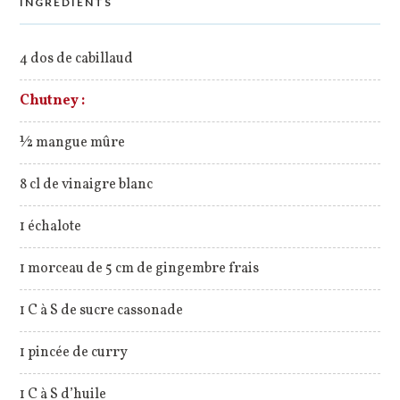
INGREDIENTS
4 dos de cabillaud
Chutney :
½ mangue mûre
8 cl de vinaigre blanc
1 échalote
1 morceau de 5 cm de gingembre frais
1 C à S de sucre cassonade
1 pincée de curry
1 C à S d’huile