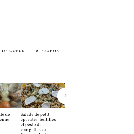
 DE COEUR
A PROPOS
te de
Salade de petit
Confiture de melon
Moussaka sa
ienne
épeautre, lentilles
comme un calisson
béchamel
et pesto de
– L’été en pot (2)
courgettes au