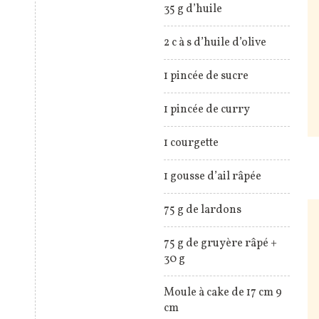
35 g d’huile
2 c à s d’huile d’olive
1 pincée de sucre
1 pincée de curry
1 courgette
1 gousse d’ail râpée
75 g de lardons
75 g de gruyère râpé +
30 g
Moule à cake de 17 cm 9
cm