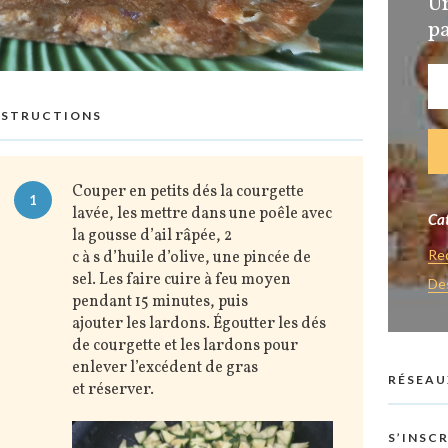
U
pa
NSTRUCTIONS
Couper en petits dés la courgette
1
lavée, les mettre dans une poêle avec
Cat
la gousse d’ail râpée, 2
Re
c à s d’huile d’olive, une pincée de
sel. Les faire cuire à feu moyen
De
pendant 15 minutes, puis
ajouter les lardons. Égoutter les dés
de courgette et les lardons pour
enlever l’excédent de gras
RÉSEAU
et réserver.
S’INSC