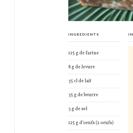
INGREDIENTS
I
125 g de farine
8 g de levure
35 cl de lait
35 g de beurre
3 g de sel
125 g d’oeufs (2 oeufs)