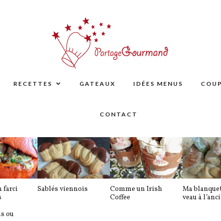
RECETTES
GATEAUX
IDÉES MENUS
COUP
CONTACT
 farci
Sablés viennois
Comme un Irish
Ma blanquet
s
Coffee
veau à l’anc
ns ou