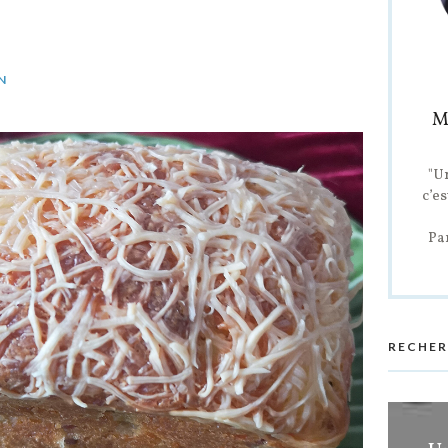
N
M
"U
c’es
Pa
RECHER