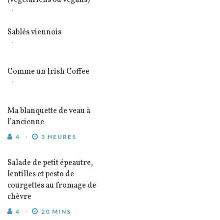
(végétariens ou vegans)
Sablés viennois
Comme un Irish Coffee
Ma blanquette de veau à
l’ancienne
4
3 HEURES
Salade de petit épeautre,
lentilles et pesto de
courgettes au fromage de
chèvre
4
20 MINS