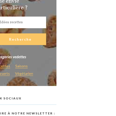
ne envie
rticulière ?
égories vedettes
cettes
Saisons
sserts
Végétarien
X SOCIAUX
RIRE À NOTRE NEWSLETTER :