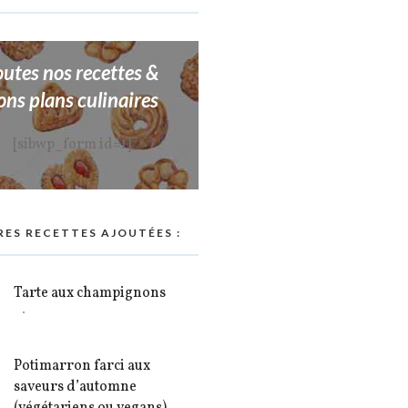
outes nos recettes &
ons plans culinaires
[sibwp_form id=1]
RES RECETTES AJOUTÉES :
Tarte aux champignons
Potimarron farci aux
saveurs d’automne