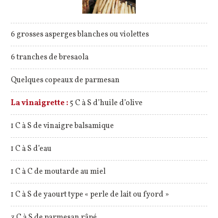
6 grosses asperges blanches ou violettes
6 tranches de bresaola
Quelques copeaux de parmesan
La vinaigrette :
5 C à S d’huile d’olive
1 C à S de vinaigre balsamique
1 C à S d’eau
1 C à C de moutarde au miel
1 C à S de yaourt type « perle de lait ou fyord »
3 C à S de parmesan râpé