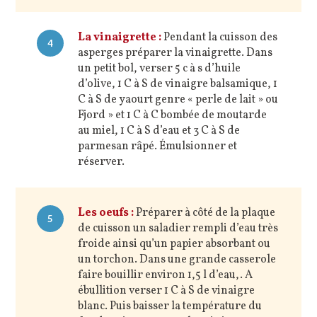
La vinaigrette :
Pendant la cuisson des
4
asperges préparer la vinaigrette. Dans
un petit bol, verser 5 c à s d’huile
d’olive, 1 C à S de vinaigre balsamique, 1
C à S de yaourt genre « perle de lait » ou
Fjord » et 1 C à C bombée de moutarde
au miel, 1 C à S d’eau et 3 C à S de
parmesan râpé. Émulsionner et
réserver.
Les oeufs :
Préparer à côté de la plaque
5
de cuisson un saladier rempli d’eau très
froide ainsi qu’un papier absorbant ou
un torchon. Dans une grande casserole
faire bouillir environ 1,5 l d’eau,. A
ébullition verser 1 C à S de vinaigre
blanc. Puis baisser la température du