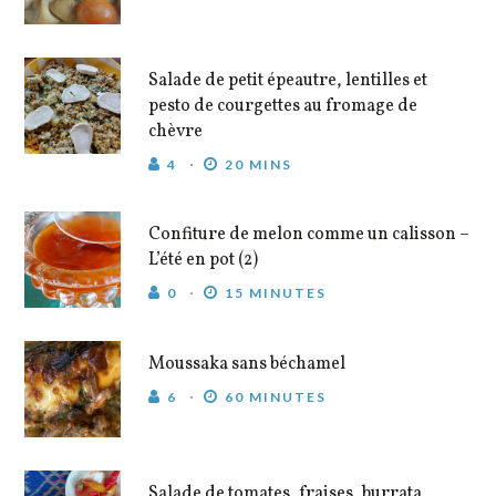
Salade de petit épeautre, lentilles et
pesto de courgettes au fromage de
chèvre
4
20 MINS
Confiture de melon comme un calisson –
L’été en pot (2)
0
15 MINUTES
Moussaka sans béchamel
6
60 MINUTES
Salade de tomates, fraises, burrata,