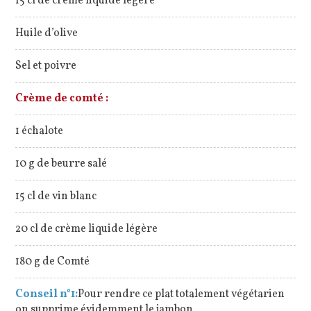
15 cl de crème liquide légère
Huile d’olive
Sel et poivre
Crème de comté :
1 échalote
10 g de beurre salé
15 cl de vin blanc
20 cl de crème liquide légère
180 g de Comté
Conseil n°1:
Pour rendre ce plat totalement végétarien
on supprime évidemment le jambon.