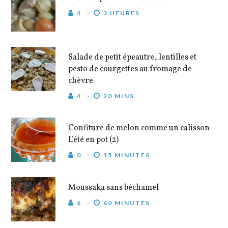
4
3 HEURES
Salade de petit épeautre, lentilles et
pesto de courgettes au fromage de
chèvre
4
20 MINS
Confiture de melon comme un calisson –
L’été en pot (2)
0
15 MINUTES
Moussaka sans béchamel
6
60 MINUTES