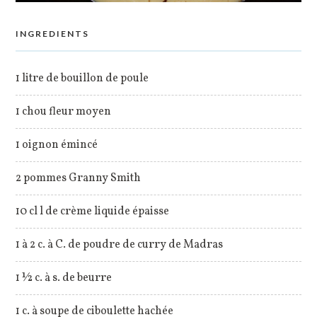
INGREDIENTS
1 litre de bouillon de poule
1 chou fleur moyen
1 oignon émincé
2 pommes Granny Smith
10 cl l de crème liquide épaisse
1 à 2 c. à C. de poudre de curry de Madras
1 ½ c. à s. de beurre
1 c. à soupe de ciboulette hachée