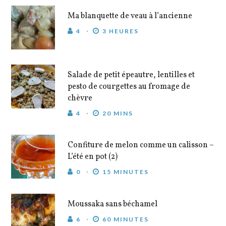
Ma blanquette de veau à l’ancienne
4
3 HEURES
Salade de petit épeautre, lentilles et
pesto de courgettes au fromage de
chèvre
4
20 MINS
Confiture de melon comme un calisson –
L’été en pot (2)
0
15 MINUTES
Moussaka sans béchamel
6
60 MINUTES