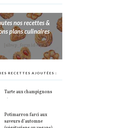
outes nos recettes &
ons plans culinaires
[sibwp_form id=1]
RES RECETTES AJOUTÉES :
Tarte aux champignons
Potimarron farci aux
saveurs d’automne