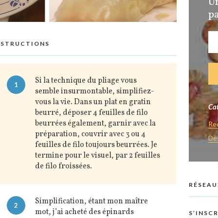
U
pa
NSTRUCTIONS
Si la technique du pliage vous
1
semble insurmontable, simplifiez-
vous la vie. Dans un plat en gratin
Cat
beurré, déposer 4 feuilles de filo
beurrées également, garnir avec la
Re
préparation, couvrir avec 3 ou 4
De
feuilles de filo toujours beurrées. Je
termine pour le visuel, par 2 feuilles
de filo froissées.
RÉSEAU
Simplification, étant mon maître
2
mot, j’ai acheté des épinards
S’INSC