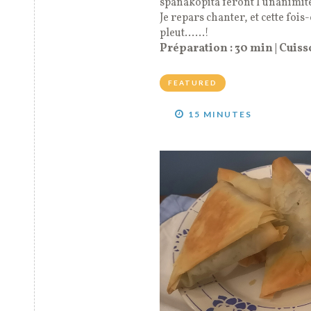
spanakopita feront l’unanimit
Je repars chanter, et cette foi
pleut……!
Préparation : 30 min | Cuisso
FEATURED
15 MINUTES