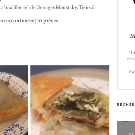
é.
s-ci “ma liberté” de Georges Moustaky. Tiens il
n : 30 minutes | 10 pièces
M
"U
c’es
Pa
RECHER