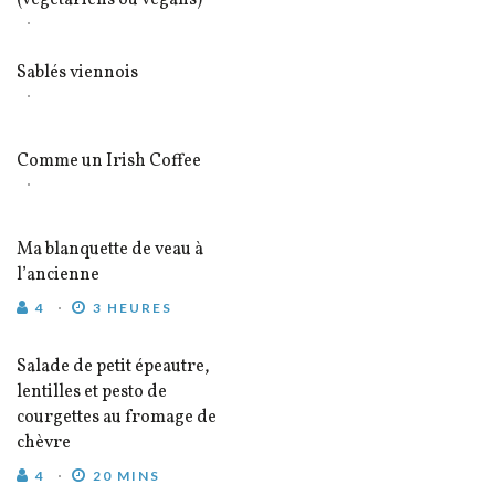
(végétariens ou vegans)
Sablés viennois
Comme un Irish Coffee
Ma blanquette de veau à
l’ancienne
4
3 HEURES
Salade de petit épeautre,
lentilles et pesto de
courgettes au fromage de
chèvre
4
20 MINS