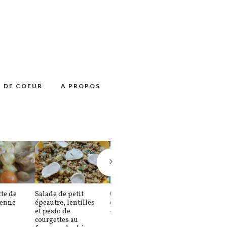
 DE COEUR
A PROPOS
te de
Salade de petit
Confiture de melon
Moussaka sa
ienne
épeautre, lentilles
comme un calisson
béchamel
et pesto de
– L’été en pot (2)
courgettes au