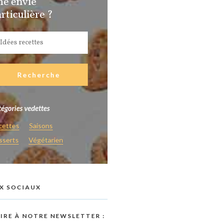
ne envie
rticulière ?
égories vedettes
cettes
Saisons
sserts
Végétarien
X SOCIAUX
RIRE À NOTRE NEWSLETTER :