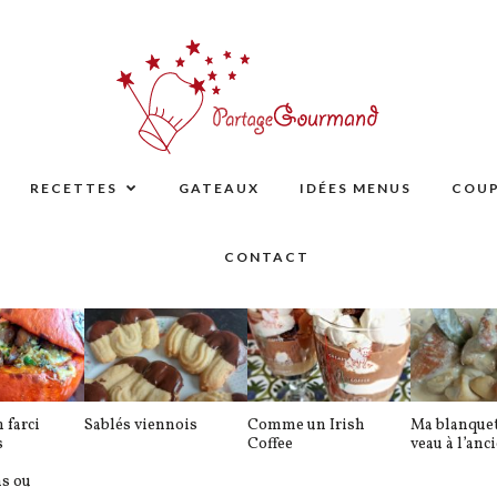
RECETTES
GATEAUX
IDÉES MENUS
COUP
CONTACT
 farci
Sablés viennois
Comme un Irish
Ma blanquet
s
Coffee
veau à l’anc
ns ou