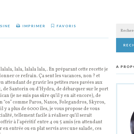
Recherch
SINE
IMPRIMER
FAVORIS
A PROP
r, lalala, lala, lalala lala,. En préparant cette recette je
onner ce refrain. Ça sent les vacances, non ? et
n attendant de gravir les petites rues pavées aux
, de Santorin ou d’Hydra, de débarquer sur le port
can (je ne suis pas sûre qu’il y en ait encore), de
 en “os” comme Paros, Naxos, Folegandros, Skyros,
il y a plus de 6000 îles, je vous propose de vous
alité, tellement facile à réaliser qu’il serait
frir à l’apéritif entre 4 ou 5 amis (en attendant
r en entrée ou en plat servis avec une salade, ces