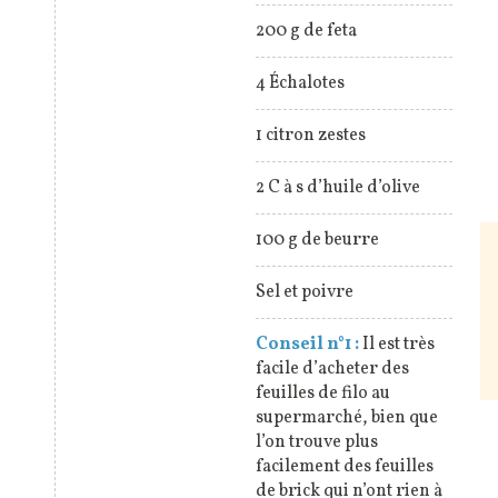
200 g de feta
4 Échalotes
1 citron zestes
2 C à s d’huile d’olive
100 g de beurre
Sel et poivre
Conseil n°1 :
Il est très
facile d’acheter des
feuilles de filo au
supermarché, bien que
l’on trouve plus
facilement des feuilles
de brick qui n’ont rien à