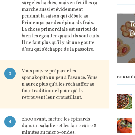
surgelés hachés, mais en feuilles ça
marche aussi et évidemment
pendant la saison qui débute au
Printemps par des épinards frais.
T
La chose primordiale est surtout de
B
bien les égoutter quand ils sont cuits.
Il ne faut plus qu’il y ait une goutte
d’eau qui s’échappe de la passoire.
Vous pouvez préparer les
3
spanakopita un peu à l’avance. Vous
DERNIÈ
n’aurez plus qu’à les réchauffer au
four traditionnel pour qu’ils
retrouvent leur croustillant.
2h00 avant, mettre les épinards
4
dans un saladier et les faire cuire 8
minutes au micro-ondes.