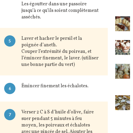
Les égoutter dans une passoire
jusqu’à ce qu’ils soient complètement
asséchés.
Laver et hacher le persil et la
5
poignée d’aneth.
Couper l’extrémité du poireau, et
l’émincer finement, le laver. (utiliser
une bonne partie du vert)
Émincer finement les échalotes.
6
Verser 2 C à S d’huile d’olive, faire
7
suer pendant 5 minutes à feu
moyen, les poireaux et échalotes
avec une pincée de sel. Ajouter les