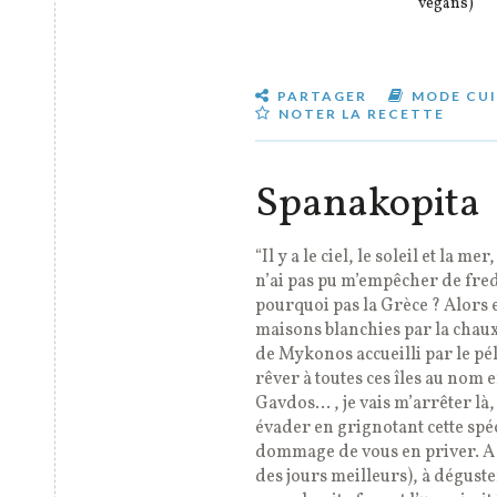
vegans)
PARTAGER
MODE CUI
NOTER LA RECETTE
Spanakopita
“Il y a le ciel, le soleil et la me
n’ai pas pu m’empêcher de fred
pourquoi pas la Grèce ? Alors e
maisons blanchies par la chaux
de Mykonos accueilli par le péli
rêver à toutes ces îles au nom
Gavdos… , je vais m’arrêter là, 
évader en grignotant cette spéci
dommage de vous en priver. A of
des jours meilleurs), à déguste