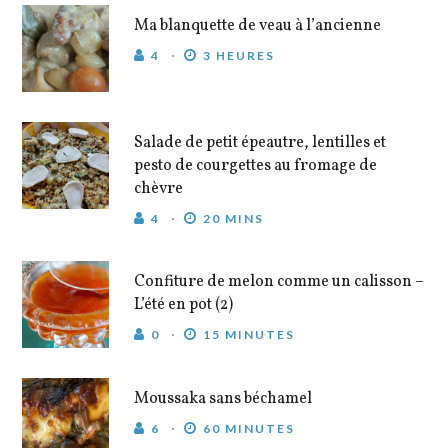
Ma blanquette de veau à l’ancienne
4
3 HEURES
Salade de petit épeautre, lentilles et
pesto de courgettes au fromage de
chèvre
4
20 MINS
Confiture de melon comme un calisson –
L’été en pot (2)
0
15 MINUTES
Moussaka sans béchamel
6
60 MINUTES