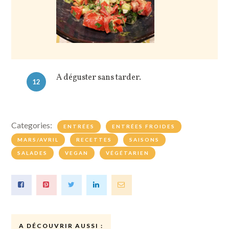
A déguster sans tarder.
12
Categories:
ENTRÉES
ENTRÉES FROIDES
MARS/AVRIL
RECETTES
SAISONS
SALADES
VEGAN
VÉGÉTARIEN
A DÉCOUVRIR AUSSI :