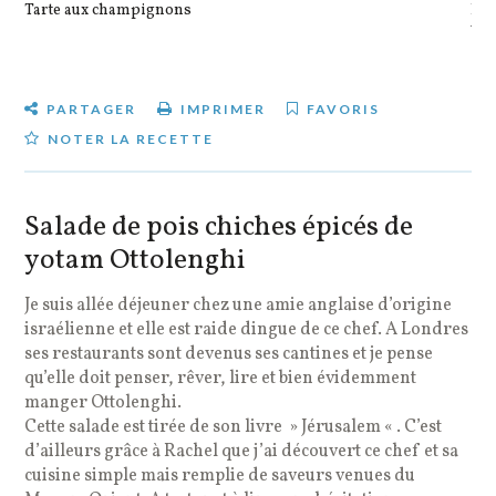
Tarte aux champignons
Pot
veg
PARTAGER
IMPRIMER
FAVORIS
NOTER LA RECETTE
Salade de pois chiches épicés de
yotam Ottolenghi
Je suis allée déjeuner chez une amie anglaise d’origine
israélienne et elle est raide dingue de ce chef. A Londres
ses restaurants sont devenus ses cantines et je pense
qu’elle doit penser, rêver, lire et bien évidemment
manger Ottolenghi.
Cette salade est tirée de son livre » Jérusalem « . C’est
d’ailleurs grâce à Rachel que j’ai découvert ce chef et sa
cuisine simple mais remplie de saveurs venues du