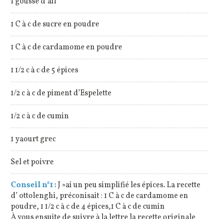
1 gousse d’ail
1 C à c de sucre en poudre
1 C à c de cardamome en poudre
1 1/2 c à c de 5 épices
1/2 c à c de piment d’Espelette
1/2 c à c de cumin
1 yaourt grec
Sel et poivre
Conseil n°1 :
J »ai un peu simplifié les épices. La recette
d’ ottolenghi, préconisait : 1 C à c de cardamome en
poudre, 1 1/2 c à c de 4 épices,1 C à c de cumin
À vous ensuite de suivre à la lettre la recette originale