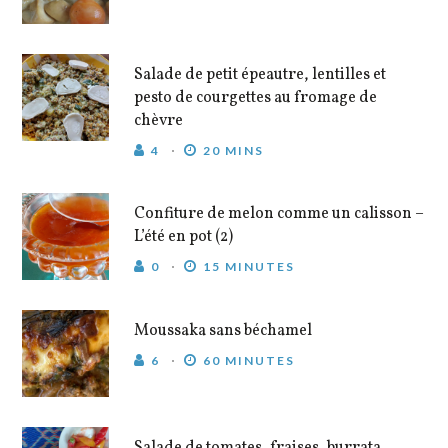
Salade de petit épeautre, lentilles et
pesto de courgettes au fromage de
chèvre
4
20 MINS
Confiture de melon comme un calisson –
L’été en pot (2)
0
15 MINUTES
Moussaka sans béchamel
6
60 MINUTES
Salade de tomates, fraises, burrata,