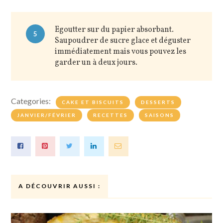
Egoutter sur du papier absorbant.
5
Saupoudrer de sucre glace et déguster
immédiatement mais vous pouvez les
garder un à deux jours.
Categories:
CAKE ET BISCUITS
DESSERTS
JANVIER/FÉVRIER
RECETTES
SAISONS
A DÉCOUVRIR AUSSI :