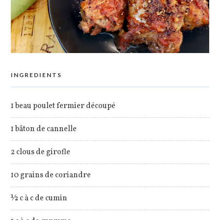
INGREDIENTS
1 beau poulet fermier découpé
1 bâton de cannelle
2 clous de girofle
10 grains de coriandre
½ c à c de cumin