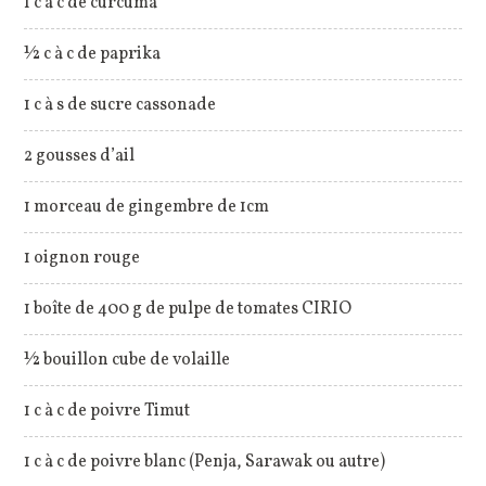
1 c à c de curcuma
½ c à c de paprika
1 c à s de sucre cassonade
2 gousses d’ail
1 morceau de gingembre de 1cm
1 oignon rouge
1 boîte de 400 g de pulpe de tomates CIRIO
½ bouillon cube de volaille
1 c à c de poivre Timut
1 c à c de poivre blanc (Penja, Sarawak ou autre)