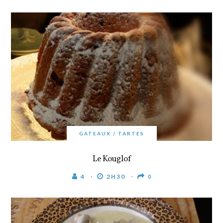
GATEAUX / TARTES
Le Kouglof
4
2H30
0